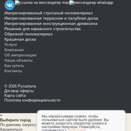
Импрегнированный строганый пиломатериал
Импрегнированная террасная и палубная доска
Импрегнированная конструкционная древесина
Решение для каркасного строительства
Обрезной пиломатериал
Крашеная доска
Услуги
Компания
Об импрегнации
Наши объекты
Как купить
Контакты
© 2026 Русшпала
Договор оферты
Карта сайта
Политика конфединциальности
×
Мы обрабатываем cookies, чтобы
пользоваться сайтом было удобнее. Вы
Выберите город
можете запретить обработку cookies в
По данному запросу ни одного города не найдено!
настройках браузера. Пожалуйста,
Архангельск
ознакомьтесь с
Политикой